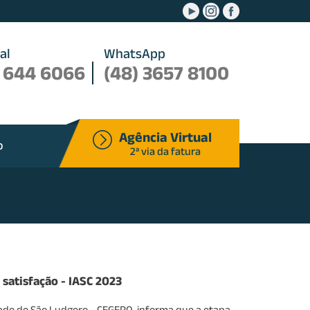
.
.
.
al
WhatsApp
 644 6066
(48) 3657 8100
Agência Virtual
o
2ª via da fatura
 satisfação - IASC 2023
de de São Ludgero - CEGERO, informa que a etapa