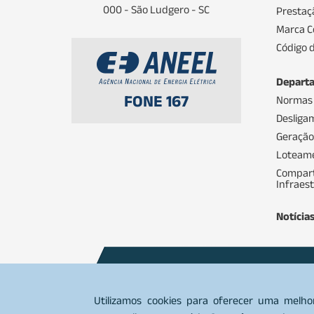
000 - São Ludgero - SC
Prestaç
Marca C
Código d
Depart
FONE 167
Normas
Desliga
Geração
Loteam
Compart
Infraes
Notícia
Comercial
0800 644 6066 / (48
Utilizamos cookies para oferecer uma melho