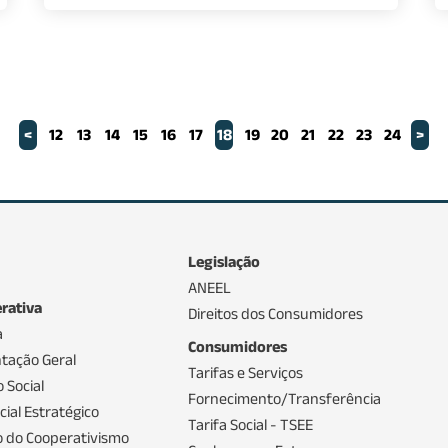
<
12
13
14
15
16
17
18
19
20
21
22
23
24
>
Legislação
ANEEL
rativa
Direitos dos Consumidores
a
Consumidores
tação Geral
Tarifas e Serviços
 Social
Fornecimento/Transferência
ial Estratégico
Tarifa Social - TSEE
io do Cooperativismo