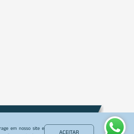
Plantão
00 642 7080
erage em nosso site e
ACEITAR