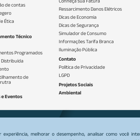
Conheça sua Fatura
ão de contas
Ressarcimento Danos Elétricos
egero
Dicas de Economia
e Ética
Dicas de Segurança
Simulador de Consumo
amento Técnico
Informações Tarifa Branca
Iluminação Pública
mentos Programados
Contato
 Distribuída
Política de Privacidade
ento
LGPD
ilhamento de
trutra
Projetos Sociais
Ambiental
s e Eventos
) 3657 8100
08
r experiência, melhorar o desempenho, analisar como você int