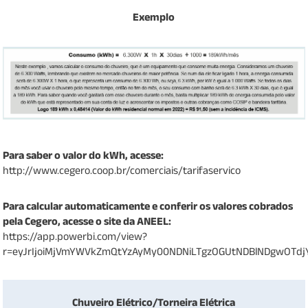
Exemplo
Para saber o valor do kWh, acesse:
http://www.cegero.coop.br/comerciais/tarifaservico
Para calcular automaticamente e conferir os valores cobrados
pela Cegero, acesse o site da ANEEL:
https://app.powerbi.com/view?
r=eyJrIjoiMjVmYWVkZmQtYzAyMy00NDNiLTgzOGUtNDBlNDgwOTd
Chuveiro Elétrico/Torneira Elétrica