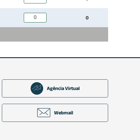
0
Agência Virtual
Webmail