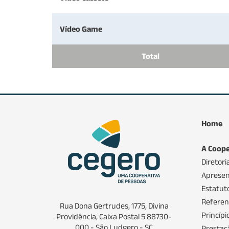
Vídeo Game
Total
Home
A Coope
Diretori
Apresen
Estatuto
Referenc
Rua Dona Gertrudes, 1775, Divina
Princíp
Providência, Caixa Postal 5 88730-
000 - São Ludgero - SC
Prestaç