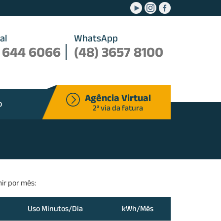
.
.
.
al
WhatsApp
 644 6066
(48) 3657 8100
Agência Virtual
o
2ª via da fatura
ir por mês:
Uso Minutos/Dia
kWh/Mês