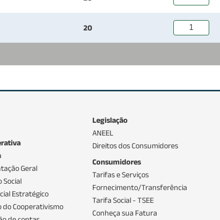
20
Legislação
ANEEL
rativa
Direitos dos Consumidores
a
Consumidores
tação Geral
Tarifas e Serviços
 Social
Fornecimento/Transferência
ial Estratégico
Tarifa Social - TSEE
io do Cooperativismo
Conheça sua Fatura
ão de contas