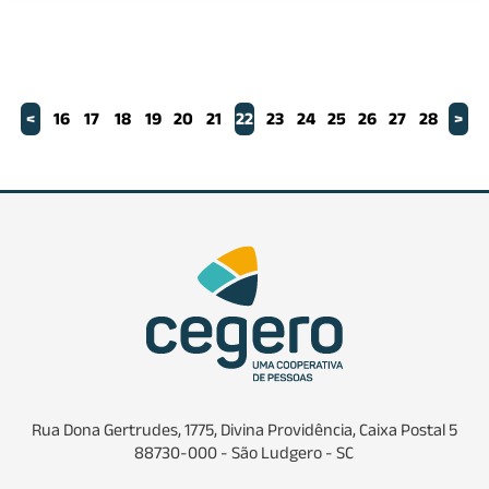
<
16
17
18
19
20
21
22
23
24
25
26
27
28
>
Rua Dona Gertrudes, 1775, Divina Providência, Caixa Postal 5
88730-000 - São Ludgero - SC