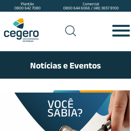
Plantão
Comercial
0800 642 7080
0800 644 6066 / (48) 3657 8100
Notícias e Eventos