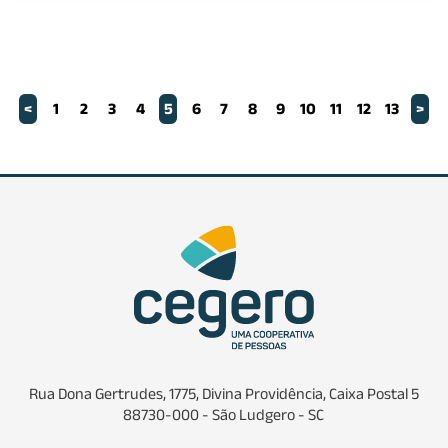
<
1
2
3
4
5
6
7
8
9
10
11
12
13
>
Rua Dona Gertrudes, 1775, Divina Providência, Caixa Postal 5
88730-000 - São Ludgero - SC