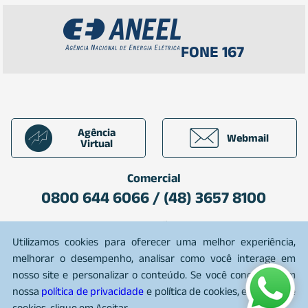
FONE 167
Agência
Webmail
Virtual
Comercial
0800 644 6066 / (48) 3657 8100
Plantão
0800 642 7080
Utilizamos cookies para oferecer uma melhor experiência,
melhorar o desempenho, analisar como você interage em
nosso site e personalizar o conteúdo. Se você concorda com
nossa
política de privacidade
e política de cookies, e política de
2026 CEGERO. Todos os direitos reservados
cookies, clique em Aceitar.