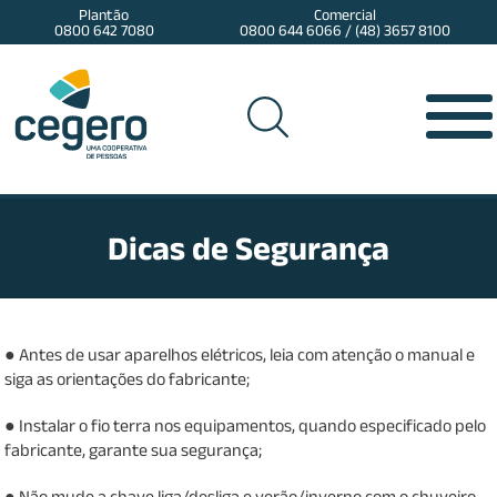
Plantão
Comercial
0800 642 7080
0800 644 6066 / (48) 3657 8100
Dicas de Segurança
● Antes de usar aparelhos elétricos, leia com atenção o manual e
siga as orientações do fabricante;
● Instalar o fio terra nos equipamentos, quando especificado pelo
fabricante, garante sua segurança;
● Não mude a chave liga/desliga e verão/inverno com o chuveiro