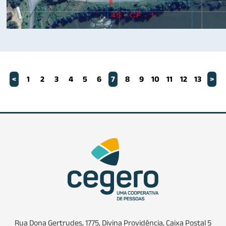
<
1
2
3
4
5
6
7
8
9
10
11
12
13
>
Rua Dona Gertrudes, 1775, Divina Providência, Caixa Postal 5