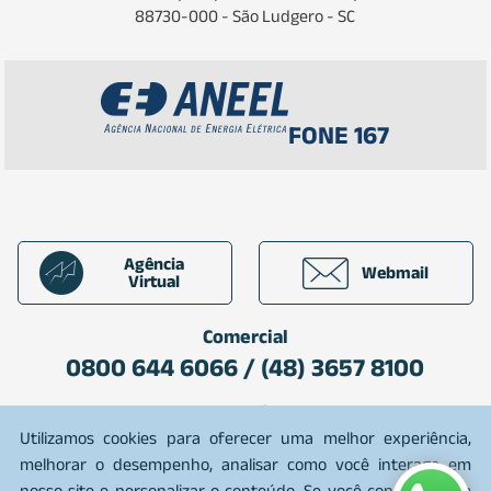
88730-000 - São Ludgero - SC
FONE 167
Agência
Webmail
Virtual
Comercial
0800 644 6066 / (48) 3657 8100
Plantão
0800 642 7080
Utilizamos cookies para oferecer uma melhor experiência,
melhorar o desempenho, analisar como você interage em
nosso site e personalizar o conteúdo. Se você concorda com