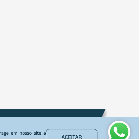
Plantão
00 642 7080
erage em nosso site e
ACEITAR