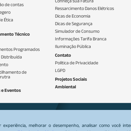
Conheça sua Fatura
ão de contas
Ressarcimento Danos Elétricos
egero
Dicas de Economia
e Ética
Dicas de Segurança
Simulador de Consumo
amento Técnico
Informações Tarifa Branca
Iluminação Pública
mentos Programados
Contato
 Distribuída
Política de Privacidade
ento
LGPD
ilhamento de
trutra
Projetos Sociais
Ambiental
s e Eventos
) 3657 8100
08
r experiência, melhorar o desempenho, analisar como você int