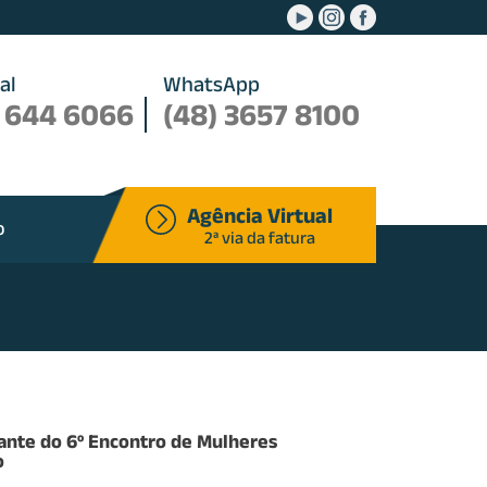
.
.
.
al
WhatsApp
 644 6066
(48) 3657 8100
Agência Virtual
o
2ª via da fatura
rante do 6º Encontro de Mulheres
o