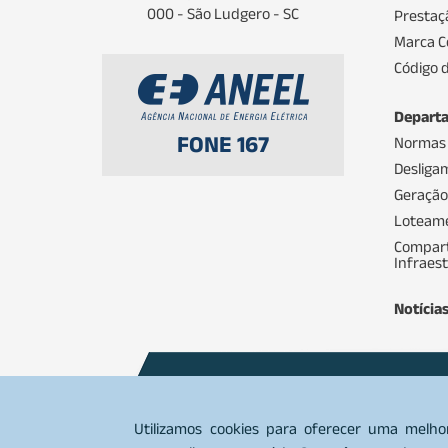
000 - São Ludgero - SC
Prestaç
Marca C
Código d
Depart
FONE 167
Normas
Desliga
Geração
Loteam
Compart
Infraes
Notícia
Comercial
0800 644 6066 / (48
Utilizamos cookies para oferecer uma melho