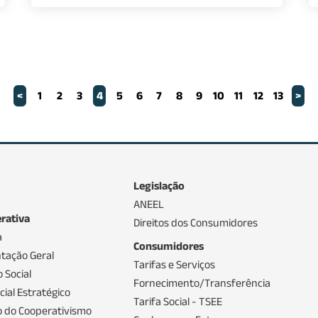
<
1
2
3
4
5
6
7
8
9
10
11
12
13
>
Legislação
ANEEL
rativa
Direitos dos Consumidores
a
Consumidores
tação Geral
Tarifas e Serviços
 Social
Fornecimento/Transferência
ial Estratégico
Tarifa Social - TSEE
io do Cooperativismo