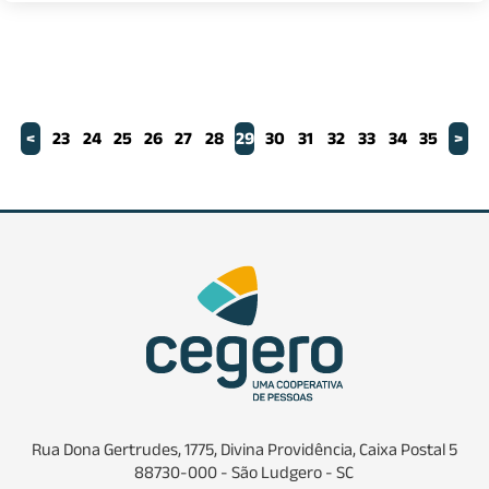
<
23
24
25
26
27
28
29
30
31
32
33
34
35
>
Rua Dona Gertrudes, 1775, Divina Providência, Caixa Postal 5
88730-000 - São Ludgero - SC