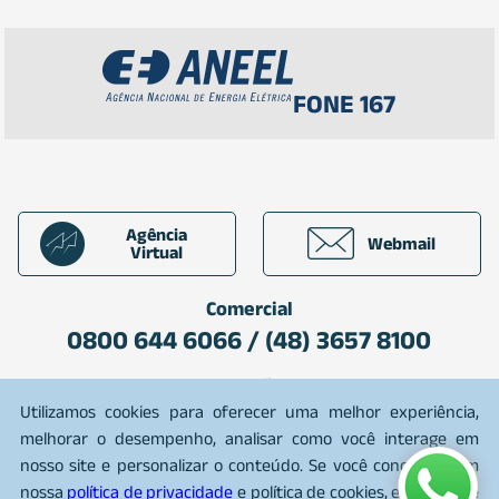
FONE 167
Agência
Webmail
Virtual
Comercial
0800 644 6066 / (48) 3657 8100
Plantão
0800 642 7080
Utilizamos cookies para oferecer uma melhor experiência,
melhorar o desempenho, analisar como você interage em
nosso site e personalizar o conteúdo. Se você concorda com
nossa
política de privacidade
e política de cookies, e política de