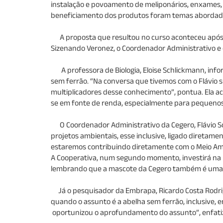
instalação e povoamento de meliponários, enxames, c
beneficiamento dos produtos foram temas abordado
A proposta que resultou no curso aconteceu após um
Sizenando Veronez, o Coordenador Administrativo e d
A professora de Biologia, Eloise Schlickmann, info
sem ferrão. “Na conversa que tivemos com o Flávio
multiplicadores desse conhecimento”, pontua. Ela a
se em fonte de renda, especialmente para pequeno
O Coordenador Administrativo da Cegero, Flávio Schl
projetos ambientais, esse inclusive, ligado diretame
estaremos contribuindo diretamente com o Meio Ambi
A Cooperativa, num segundo momento, investirá na me
lembrando que a mascote da Cegero também é uma 
Já o pesquisador da Embrapa, Ricardo Costa Rodri
quando o assunto é a abelha sem ferrão, inclusive, 
oportunizou o aprofundamento do assunto”, enfati