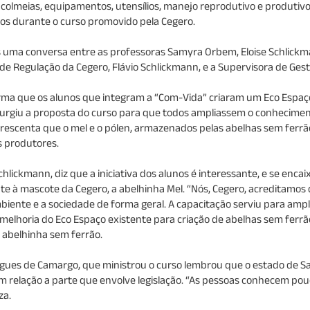
olmeias, equipamentos, utensílios, manejo reprodutivo e produtivo,
s durante o curso promovido pela Cegero.
a conversa entre as professoras Samyra Orbem, Eloise Schlickmann,
e Regulação da Cegero, Flávio Schlickmann, e a Supervisora de Gest
rma que os alunos que integram a “Com-Vida” criaram um Eco Espaço
 surgiu a proposta do curso para que todos ampliassem o conhecime
crescenta que o mel e o pólen, armazenados pelas abelhas sem ferr
s produtores.
ickmann, diz que a iniciativa dos alunos é interessante, e se encai
nte à mascote da Cegero, a abelhinha Mel. “Nós, Cegero, acreditamos
ente e a sociedade de forma geral. A capacitação serviu para ampl
lhoria do Eco Espaço existente para criação de abelhas sem ferrão 
abelhinha sem ferrão.
gues de Camargo, que ministrou o curso lembrou que o estado de S
em relação a parte que envolve legislação. “As pessoas conhecem pou
za.