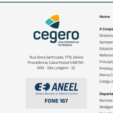
Home
A Coope
Diretori
Apresen
Estatuto
Referenc
Rua Dona Gertrudes, 1775, Divina
Princíp
Providência, Caixa Postal 5 88730-
000 - São Ludgero - SC
Prestaç
Marca C
Código d
Depart
FONE 167
Normas
Desliga