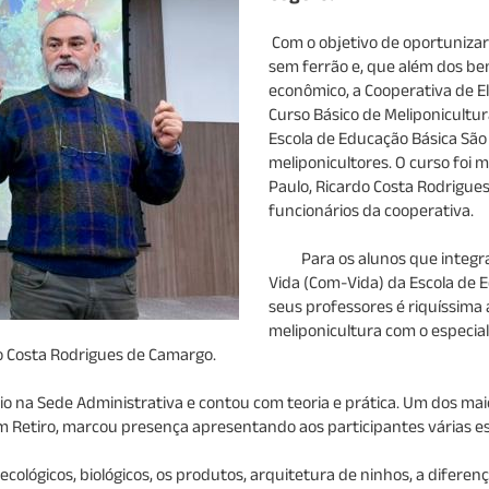
Com o objetivo de oportuniza
sem ferrão e, que além dos bene
econômico, a Cooperativa de 
Curso Básico de Meliponicultu
Escola de Educação Básica São
meliponicultores. O curso foi
Paulo, Ricardo Costa Rodrigu
funcionários da cooperativa.
Para os alunos que integram
Vida (Com-Vida) da Escola de 
seus professores é riquíssima
meliponicultura com o especia
do Costa Rodrigues de Camargo.
a Sede Administrativa e contou com teoria e prática. Um dos maior
 Retiro, marcou presença apresentando aos participantes várias e
icos, biológicos, os produtos, arquitetura de ninhos, a diferença 