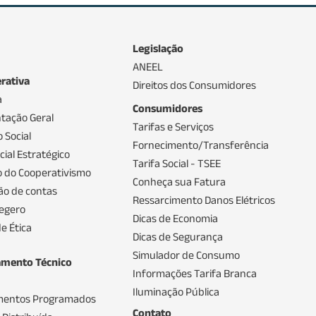
Legislação
ANEEL
rativa
Direitos dos Consumidores
a
Consumidores
tação Geral
Tarifas e Serviços
 Social
Fornecimento/Transferência
ial Estratégico
Tarifa Social - TSEE
io do Cooperativismo
Conheça sua Fatura
ão de contas
Ressarcimento Danos Elétricos
egero
Dicas de Economia
e Ética
Dicas de Segurança
Simulador de Consumo
amento Técnico
Informações Tarifa Branca
Iluminação Pública
mentos Programados
Contato