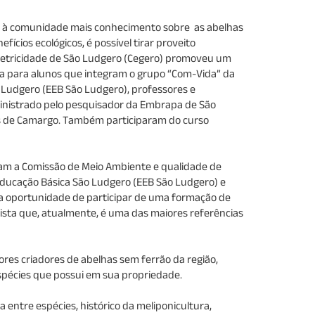
r à comunidade mais conhecimento sobre as abelhas
fícios ecológicos, é possível tirar proveito
Eletricidade de São Ludgero (Cegero) promoveu um
ra para alunos que integram o grupo “Com-Vida” da
 Ludgero (EEB São Ludgero), professores e
 ministrado pelo pesquisador da Embrapa de São
es de Camargo. Também participaram do curso
 a Comissão de Meio Ambiente e qualidade de
Educação Básica São Ludgero (EEB São Ludgero) e
 a oportunidade de participar de uma formação de
lista que, atualmente, é uma das maiores referências
es criadores de abelhas sem ferrão da região,
spécies que possui em sua propriedade.
entre espécies, histórico da meliponicultura,