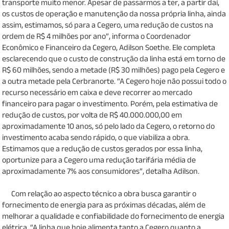
transporte muito menor. Apesar de passarmos a ter, a partir daí,
os custos de operação e manutenção da nossa própria linha, ainda
assim, estimamos, só para a Cegero, uma redução de custos na
ordem de R$ 4 milhões por ano”, informa o Coordenador
Econômico e Financeiro da Cegero, Adilson Soethe. Ele completa
esclarecendo que o custo de construção da linha está em torno de
R$ 60 milhões, sendo a metade (R$ 30 milhões) pago pela Cegero e
a outra metade pela Cerbranorte. “A Cegero hoje não possui todo o
recurso necessário em caixa e deve recorrer ao mercado
financeiro para pagar o investimento. Porém, pela estimativa de
redução de custos, por volta de R$ 40.000.000,00 em
aproximadamente 10 anos, só pelo lado da Cegero, o retorno do
investimento acaba sendo rápido, o que viabiliza a obra.
Estimamos que a redução de custos gerados por essa linha,
oportunize para a Cegero uma redução tarifária média de
aproximadamente 7% aos consumidores”, detalha Adilson.
Com relação ao aspecto técnico a obra busca garantir o
fornecimento de energia para as próximas décadas, além de
melhorar a qualidade e confiabilidade do fornecimento de energia
elétrica. “A linha que hoje alimenta tanto a Cegero quanto a