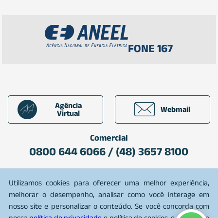
FONE 167
Agência
Webmail
Virtual
Comercial
0800 644 6066 / (48) 3657 8100
Plantão
0800 642 7080
Utilizamos cookies para oferecer uma melhor experiência,
melhorar o desempenho, analisar como você interage em
nosso site e personalizar o conteúdo. Se você concorda com
nossa
política de privacidade
e política de cookies, e política de